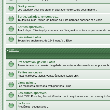
Do it yourself
Les tutoriaux pour entretenir et upgrader votre Lotus vous meme...
Sortie, ballades, rencontres...
Toutes les infos, toutes les photos pour les ballades passées et a venir...
Sorties sportives...
Track days, Elise trophy, courses de côtes, mettez votre casque avant de pos
Les autres Lotus
Toutes les anciennes, de 1948 jusqu'a L Elise.
DIVERS
Présentation, galerie Lotus
Presentez-vous, consultez la galerie des voitures des membres, et postez la 
Petites annonces
Autos et pièces...achat, vente, échange. Lotus only.
Liens utiles...
Les meilleures adresses web pour nos Lotus...
Les autres sportives
Ariel, TVR, Porsche, Ferrari, Ginetta…tout ce qui avance un peu mais qui n'e
Le forum
Problèmes, suggestions...