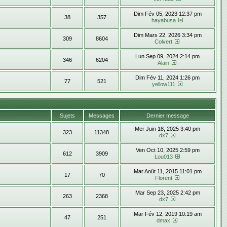
Dim Fév 05, 2023 12:37 pm
38
357
hayabusa
Dim Mars 22, 2026 3:34 pm
309
8604
Colvert
Lun Sep 09, 2024 2:14 pm
346
6204
Alain
Dim Fév 11, 2024 1:26 pm
77
521
yellow111
Sujets
Messages
Dernier message
Mer Juin 18, 2025 3:40 pm
323
11348
dx7
Ven Oct 10, 2025 2:59 pm
612
3909
Lou013
Mar Août 11, 2015 11:01 pm
17
70
Florent
Mar Sep 23, 2025 2:42 pm
263
2368
dx7
Mar Fév 12, 2019 10:19 am
47
251
dmax