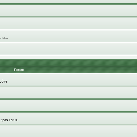
ter...
Forum
vôtre!
st pas Lotus.