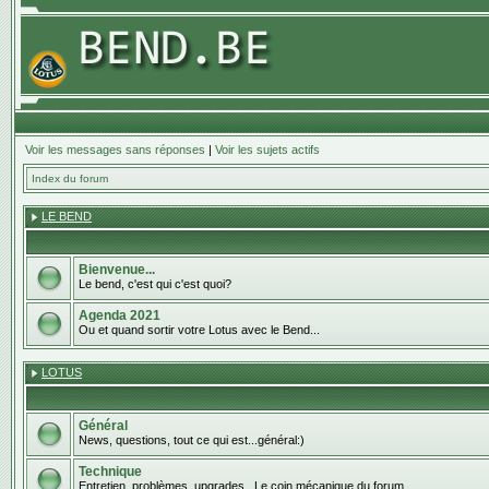
Voir les messages sans réponses
|
Voir les sujets actifs
Index du forum
LE BEND
Bienvenue...
Le bend, c'est qui c'est quoi?
Agenda 2021
Ou et quand sortir votre Lotus avec le Bend...
LOTUS
Général
News, questions, tout ce qui est...général:)
Technique
Entretien, problèmes, upgrades...Le coin mécanique du forum.