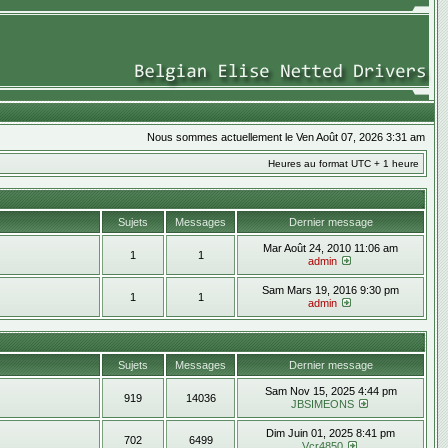
Nous sommes actuellement le Ven Août 07, 2026 3:31 am
Heures au format UTC + 1 heure
Sujets
Messages
Dernier message
Mar Août 24, 2010 11:06 am
1
1
admin
Sam Mars 19, 2016 9:30 pm
1
1
admin
Sujets
Messages
Dernier message
Sam Nov 15, 2025 4:44 pm
919
14036
JBSIMEONS
Dim Juin 01, 2025 8:41 pm
702
6499
Vcr4850