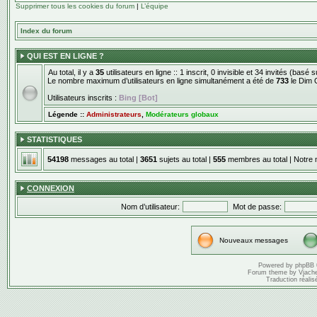
Supprimer tous les cookies du forum
|
L’équipe
Index du forum
QUI EST EN LIGNE ?
Au total, il y a
35
utilisateurs en ligne :: 1 inscrit, 0 invisible et 34 invités (basé
Le nombre maximum d’utilisateurs en ligne simultanément a été de
733
le Dim 
Utilisateurs inscrits :
Bing [Bot]
Légende ::
Administrateurs
,
Modérateurs globaux
STATISTIQUES
54198
messages au total |
3651
sujets au total |
555
membres au total | Notre 
CONNEXION
Nom d’utilisateur:
Mot de passe:
Nouveaux messages
Powered by
phpBB
Forum theme by
Vjach
Traduction réalis