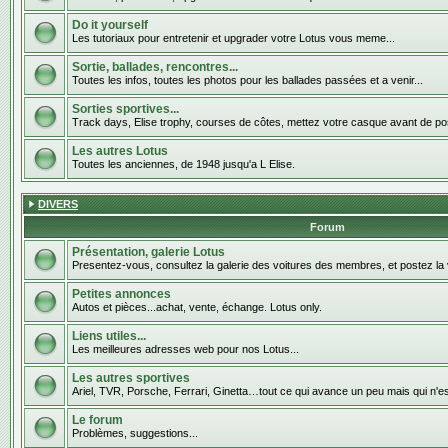
Do it yourself
Les tutoriaux pour entretenir et upgrader votre Lotus vous meme...
Sortie, ballades, rencontres...
Toutes les infos, toutes les photos pour les ballades passées et a venir...
Sorties sportives...
Track days, Elise trophy, courses de côtes, mettez votre casque avant de pos
Les autres Lotus
Toutes les anciennes, de 1948 jusqu'a L Elise.
DIVERS
Forum
Présentation, galerie Lotus
Presentez-vous, consultez la galerie des voitures des membres, et postez la 
Petites annonces
Autos et pièces...achat, vente, échange. Lotus only.
Liens utiles...
Les meilleures adresses web pour nos Lotus...
Les autres sportives
Ariel, TVR, Porsche, Ferrari, Ginetta…tout ce qui avance un peu mais qui n'e
Le forum
Problèmes, suggestions...