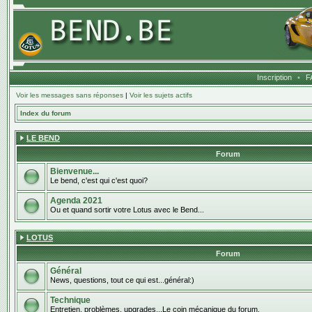
Inscription
•
F
Voir les messages sans réponses
|
Voir les sujets actifs
Index du forum
LE BEND
Forum
Bienvenue...
Le bend, c'est qui c'est quoi?
Agenda 2021
Ou et quand sortir votre Lotus avec le Bend...
LOTUS
Forum
Général
News, questions, tout ce qui est...général:)
Technique
Entretien, problèmes, upgrades...Le coin mécanique du forum.