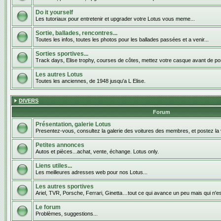
Do it yourself
Les tutoriaux pour entretenir et upgrader votre Lotus vous meme...
Sortie, ballades, rencontres...
Toutes les infos, toutes les photos pour les ballades passées et a venir...
Sorties sportives...
Track days, Elise trophy, courses de côtes, mettez votre casque avant de pos
Les autres Lotus
Toutes les anciennes, de 1948 jusqu'a L Elise.
DIVERS
Forum
Présentation, galerie Lotus
Presentez-vous, consultez la galerie des voitures des membres, et postez la 
Petites annonces
Autos et pièces...achat, vente, échange. Lotus only.
Liens utiles...
Les meilleures adresses web pour nos Lotus...
Les autres sportives
Ariel, TVR, Porsche, Ferrari, Ginetta…tout ce qui avance un peu mais qui n'e
Le forum
Problèmes, suggestions...