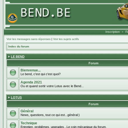
Inscription
•
F
Voir les messages sans réponses
|
Voir les sujets actifs
Index du forum
LE BEND
Forum
Bienvenue...
Le bend, c'est qui c'est quoi?
Agenda 2021
Ou et quand sortir votre Lotus avec le Bend...
LOTUS
Forum
Général
News, questions, tout ce qui est...général:)
Technique
Entretien, problèmes, upgrades...Le coin mécanique du forum.