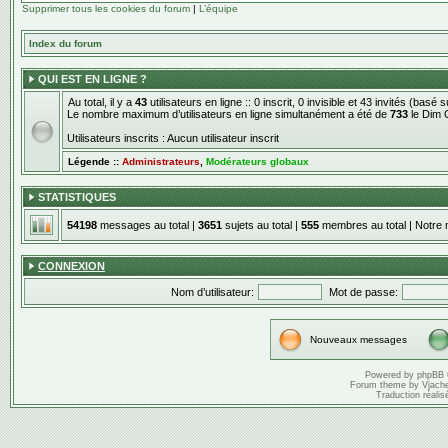
Supprimer tous les cookies du forum
|
L’équipe
Index du forum
QUI EST EN LIGNE ?
Au total, il y a
43
utilisateurs en ligne :: 0 inscrit, 0 invisible et 43 invités (basé
Le nombre maximum d’utilisateurs en ligne simultanément a été de
733
le Dim 
Utilisateurs inscrits : Aucun utilisateur inscrit
Légende ::
Administrateurs
,
Modérateurs globaux
STATISTIQUES
54198
messages au total |
3651
sujets au total |
555
membres au total | Notre 
CONNEXION
Nom d’utilisateur:
Mot de passe:
Nouveaux messages
Powered by
phpBB
Forum theme by
Vjach
Traduction réalis