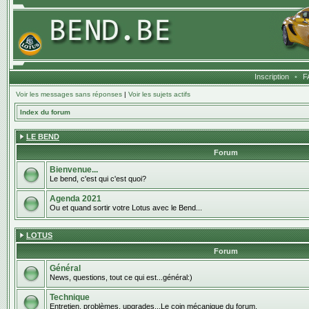
Inscription
•
F
Voir les messages sans réponses
|
Voir les sujets actifs
Index du forum
LE BEND
Forum
Bienvenue...
Le bend, c'est qui c'est quoi?
Agenda 2021
Ou et quand sortir votre Lotus avec le Bend...
LOTUS
Forum
Général
News, questions, tout ce qui est...général:)
Technique
Entretien, problèmes, upgrades...Le coin mécanique du forum.