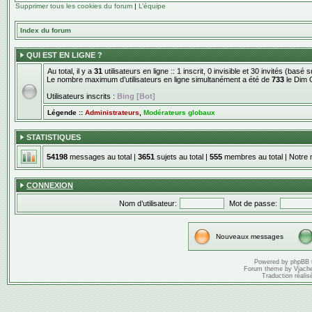
Supprimer tous les cookies du forum
|
L’équipe
Index du forum
QUI EST EN LIGNE ?
Au total, il y a
31
utilisateurs en ligne :: 1 inscrit, 0 invisible et 30 invités (basé
Le nombre maximum d’utilisateurs en ligne simultanément a été de
733
le Dim 
Utilisateurs inscrits :
Bing [Bot]
Légende ::
Administrateurs
,
Modérateurs globaux
STATISTIQUES
54198
messages au total |
3651
sujets au total |
555
membres au total | Notre 
CONNEXION
Nom d’utilisateur:
Mot de passe:
Nouveaux messages
Powered by
phpBB
Forum theme by
Vjach
Traduction réalis