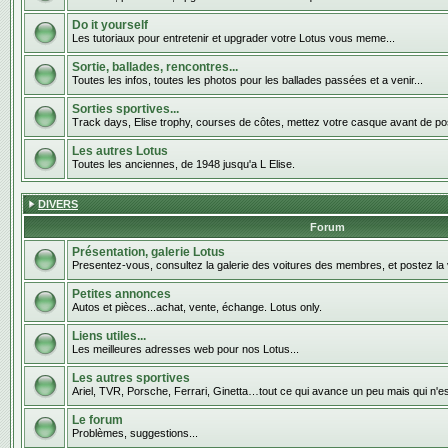
Do it yourself
Les tutoriaux pour entretenir et upgrader votre Lotus vous meme...
Sortie, ballades, rencontres...
Toutes les infos, toutes les photos pour les ballades passées et a venir...
Sorties sportives...
Track days, Elise trophy, courses de côtes, mettez votre casque avant de pos
Les autres Lotus
Toutes les anciennes, de 1948 jusqu'a L Elise.
DIVERS
Forum
Présentation, galerie Lotus
Presentez-vous, consultez la galerie des voitures des membres, et postez la 
Petites annonces
Autos et pièces...achat, vente, échange. Lotus only.
Liens utiles...
Les meilleures adresses web pour nos Lotus...
Les autres sportives
Ariel, TVR, Porsche, Ferrari, Ginetta…tout ce qui avance un peu mais qui n'e
Le forum
Problèmes, suggestions...