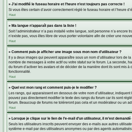
» J’ai modifié le fuseau horaire et l’heure n’est toujours pas correcte !
Si vous êtes certain d’avoir correctement réglé le fuseau horaire et l’heure d’
Haut
» Ma langue n’apparaît pas dans la liste !
Soit l’administrateur n’a pas installé votre langue, soit personne n’a encore
n’existe pas, vous êtes libre de vous porter volontaire afin de créer une nouv
Haut
» Comment puis-je afficher une image sous mon nom d’utilisateur ?
Il y a deux images qui peuvent apparaître sous un nom d’utilisateur lors de l
nombre de messages à votre actif ou votre statut sur le forum. La seconde, h
du forum d’activer les avatars et de décider de la manière dont ils sont mis à 
fonctionnalité.
Haut
» Quel est mon rang et comment puis-je le modifier ?
Les rangs, qui apparaissent en dessous de votre nom d’utilisateur, indiquent
pouvez pas directement modifier le texte des rangs du forum car ils sont rég
forum. Beaucoup de forums ne toléreront pas cela et un modérateur ou un ad
Haut
» Lorsque je clique sur le lien de l’e-mail d’un utilisateur, il m’est deman
Seuls les utilisateurs inscrits peuvent envoyer des e-mails aux autres utilisate
système e-mail par des utilisateurs anonymes ou par des agents automatisés