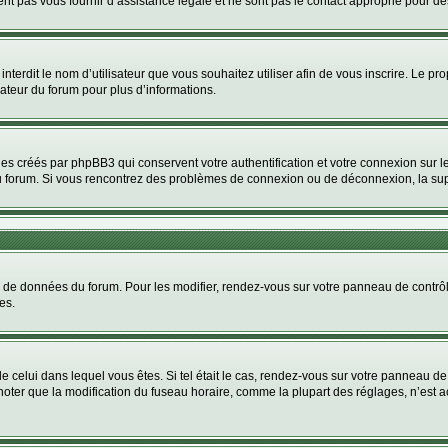
nt pas vous fournir d’assistance légale et ne sont pas le contact approprié pour d
u interdit le nom d’utilisateur que vous souhaitez utiliser afin de vous inscrire. Le pr
rateur du forum pour plus d’informations.
ies créés par phpBB3 qui conservent votre authentification et votre connexion sur le
e du forum. Si vous rencontrez des problèmes de connexion ou de déconnexion, la su
se de données du forum. Pour les modifier, rendez-vous sur votre panneau de contrôle 
es.
de celui dans lequel vous êtes. Si tel était le cas, rendez-vous sur votre panneau de 
er que la modification du fuseau horaire, comme la plupart des réglages, n’est access