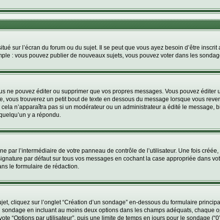
tué sur l’écran du forum ou du sujet. Il se peut que vous ayez besoin d’être inscri
mple : vous pouvez publier de nouveaux sujets, vous pouvez voter dans les sondage
us ne pouvez éditer ou supprimer que vos propres messages. Vous pouvez éditer u
, vous trouverez un petit bout de texte en dessous du message lorsque vous reven
; cela n’apparaîtra pas si un modérateur ou un administrateur a édité le message, bi
quelqu’un y a répondu.
e par l’intermédiaire de votre panneau de contrôle de l’utilisateur. Une fois créé
ignature par défaut sur tous vos messages en cochant la case appropriée dans votre 
ns le formulaire de rédaction.
, cliquez sur l’onglet “Création d’un sondage” en-dessous du formulaire principal 
e du sondage en incluant au moins deux options dans les champs adéquats, chaque o
te “Options par utilisateur”, puis une limite de temps en jours pour le sondage (“0” 