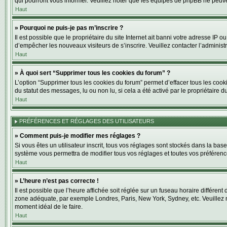
qui pourront vous informer. Veuillez noter que les équipes de phpBB ne peuve
Haut
» Pourquoi ne puis-je pas m’inscrire ?
Il est possible que le propriétaire du site Internet ait banni votre adresse IP o
d’empêcher les nouveaux visiteurs de s’inscrire. Veuillez contacter l’administ
Haut
» À quoi sert “Supprimer tous les cookies du forum” ?
L’option “Supprimer tous les cookies du forum” permet d’effacer tous les cook
du statut des messages, lu ou non lu, si cela a été activé par le propriétair
Haut
PRÉFÉRENCES ET RÉGLAGES DES UTILISATEURS
» Comment puis-je modifier mes réglages ?
Si vous êtes un utilisateur inscrit, tous vos réglages sont stockés dans la ba
système vous permettra de modifier tous vos réglages et toutes vos préférenc
Haut
» L’heure n’est pas correcte !
Il est possible que l’heure affichée soit réglée sur un fuseau horaire différent 
zone adéquate, par exemple Londres, Paris, New York, Sydney, etc. Veuillez not
moment idéal de le faire.
Haut