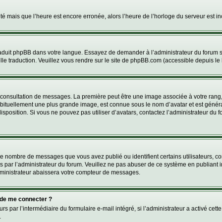
été mais que l’heure est encore erronée, alors l’heure de l’horloge du serveur est inc
 traduit phpBB dans votre langue. Essayez de demander à l’administrateur du forum s’
elle traduction. Veuillez vous rendre sur le site de phpBB.com (accessible depuis le
a consultation de messages. La première peut être une image associée à votre rang,
abituellement une plus grande image, est connue sous le nom d’avatar et est généra
disposition. Si vous ne pouvez pas utiliser d’avatars, contactez l’administrateur du 
 le nombre de messages que vous avez publié ou identifient certains utilisateurs, c
lés par l’administrateur du forum. Veuillez ne pas abuser de ce système en publian
ministrateur abaissera votre compteur de messages.
dé de me connecter ?
urs par l’intermédiaire du formulaire e-mail intégré, si l’administrateur a activé cett
.