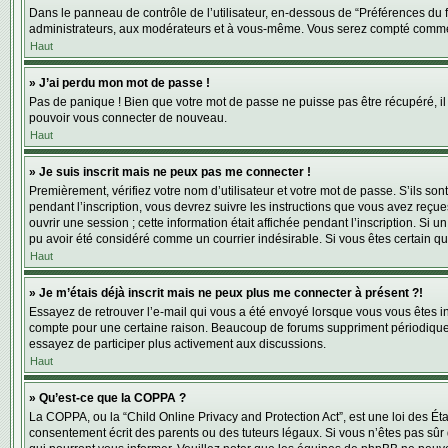
Dans le panneau de contrôle de l’utilisateur, en-dessous de “Préférences du f
administrateurs, aux modérateurs et à vous-même. Vous serez compté comme ét
Haut
» J’ai perdu mon mot de passe !
Pas de panique ! Bien que votre mot de passe ne puisse pas être récupéré, il 
pouvoir vous connecter de nouveau.
Haut
» Je suis inscrit mais ne peux pas me connecter !
Premièrement, vérifiez votre nom d’utilisateur et votre mot de passe. S’ils so
pendant l’inscription, vous devrez suivre les instructions que vous avez reçu
ouvrir une session ; cette information était affichée pendant l’inscription. Si
pu avoir été considéré comme un courrier indésirable. Si vous êtes certain qu
Haut
» Je m’étais déjà inscrit mais ne peux plus me connecter à présent ?!
Essayez de retrouver l’e-mail qui vous a été envoyé lorsque vous vous êtes insc
compte pour une certaine raison. Beaucoup de forums suppriment périodiquement 
essayez de participer plus activement aux discussions.
Haut
» Qu’est-ce que la COPPA ?
La COPPA, ou la “Child Online Privacy and Protection Act”, est une loi des Ét
consentement écrit des parents ou des tuteurs légaux. Si vous n’êtes pas sûr q