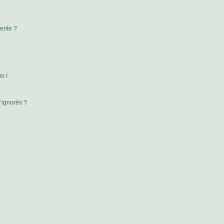
rente ?
m !
’ignorés ?