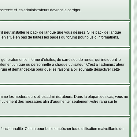
orrecte et les administrateurs devront la corriger.
il peut installer le pack de langue que vous désirez. Si le pack de langue
 lien situé en bas de toutes les pages du forum) pour plus d’informations.
 généralement en forme d’étoiles, de carrés ou de ronds, qui indiquent le
lement unique ou personnelle à chaque utilisateur. C’est à l’administrateur
forum et demandez-lui pour quelles raisons a t-il souhaité désactiver cette
omme les modérateurs et les administrateurs. Dans la plupart des cas, vous ne
t inutilement des messages afin d’augmenter seulement votre rang sur le
e fonctionnalité. Cela a pour but d’empêcher toute utilisation malveillante du