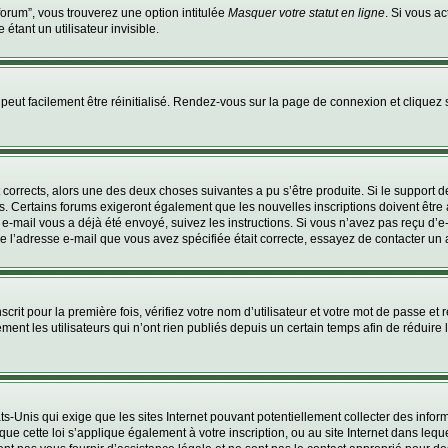
orum”, vous trouverez une option intitulée
Masquer votre statut en ligne
. Si vous a
ant un utilisateur invisible.
peut facilement être réinitialisé. Rendez-vous sur la page de connexion et cliquez
nt corrects, alors une des deux choses suivantes a pu s’être produite. Si le suppor
es. Certains forums exigeront également que les nouvelles inscriptions doivent êtr
 un e-mail vous a déjà été envoyé, suivez les instructions. Si vous n’avez pas reçu d’
e l’adresse e-mail que vous avez spécifiée était correcte, essayez de contacter un 
rit pour la première fois, vérifiez votre nom d’utilisateur et votre mot de passe et 
les utilisateurs qui n’ont rien publiés depuis un certain temps afin de réduire la 
ats-Unis qui exige que les sites Internet pouvant potentiellement collecter des inf
ue cette loi s’applique également à votre inscription, ou au site Internet dans leq