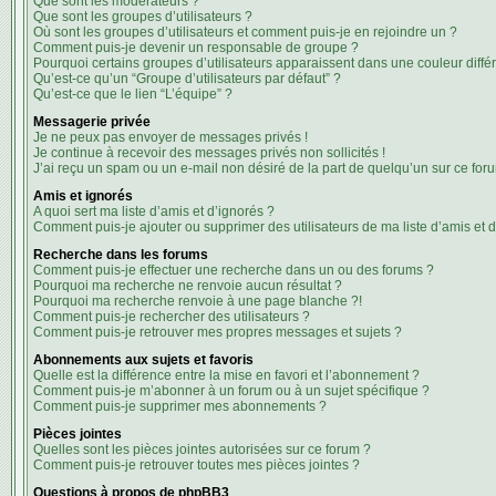
Que sont les modérateurs ?
Que sont les groupes d’utilisateurs ?
Où sont les groupes d’utilisateurs et comment puis-je en rejoindre un ?
Comment puis-je devenir un responsable de groupe ?
Pourquoi certains groupes d’utilisateurs apparaissent dans une couleur diffé
Qu’est-ce qu’un “Groupe d’utilisateurs par défaut” ?
Qu’est-ce que le lien “L’équipe” ?
Messagerie privée
Je ne peux pas envoyer de messages privés !
Je continue à recevoir des messages privés non sollicités !
J’ai reçu un spam ou un e-mail non désiré de la part de quelqu’un sur ce foru
Amis et ignorés
A quoi sert ma liste d’amis et d’ignorés ?
Comment puis-je ajouter ou supprimer des utilisateurs de ma liste d’amis et d
Recherche dans les forums
Comment puis-je effectuer une recherche dans un ou des forums ?
Pourquoi ma recherche ne renvoie aucun résultat ?
Pourquoi ma recherche renvoie à une page blanche ?!
Comment puis-je rechercher des utilisateurs ?
Comment puis-je retrouver mes propres messages et sujets ?
Abonnements aux sujets et favoris
Quelle est la différence entre la mise en favori et l’abonnement ?
Comment puis-je m’abonner à un forum ou à un sujet spécifique ?
Comment puis-je supprimer mes abonnements ?
Pièces jointes
Quelles sont les pièces jointes autorisées sur ce forum ?
Comment puis-je retrouver toutes mes pièces jointes ?
Questions à propos de phpBB3