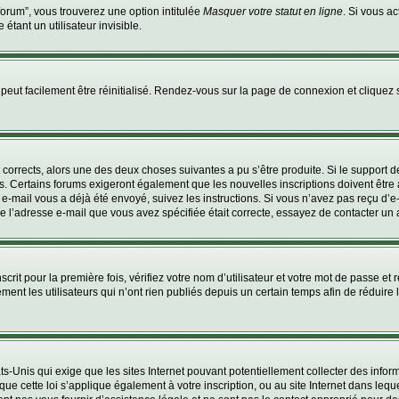
orum”, vous trouverez une option intitulée
Masquer votre statut en ligne
. Si vous a
ant un utilisateur invisible.
peut facilement être réinitialisé. Rendez-vous sur la page de connexion et cliquez
nt corrects, alors une des deux choses suivantes a pu s’être produite. Si le suppor
es. Certains forums exigeront également que les nouvelles inscriptions doivent êtr
 un e-mail vous a déjà été envoyé, suivez les instructions. Si vous n’avez pas reçu d’
e l’adresse e-mail que vous avez spécifiée était correcte, essayez de contacter un 
rit pour la première fois, vérifiez votre nom d’utilisateur et votre mot de passe et 
les utilisateurs qui n’ont rien publiés depuis un certain temps afin de réduire la 
ats-Unis qui exige que les sites Internet pouvant potentiellement collecter des inf
ue cette loi s’applique également à votre inscription, ou au site Internet dans leq