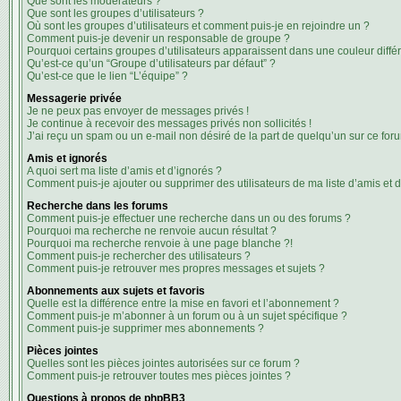
Que sont les modérateurs ?
Que sont les groupes d’utilisateurs ?
Où sont les groupes d’utilisateurs et comment puis-je en rejoindre un ?
Comment puis-je devenir un responsable de groupe ?
Pourquoi certains groupes d’utilisateurs apparaissent dans une couleur diffé
Qu’est-ce qu’un “Groupe d’utilisateurs par défaut” ?
Qu’est-ce que le lien “L’équipe” ?
Messagerie privée
Je ne peux pas envoyer de messages privés !
Je continue à recevoir des messages privés non sollicités !
J’ai reçu un spam ou un e-mail non désiré de la part de quelqu’un sur ce foru
Amis et ignorés
A quoi sert ma liste d’amis et d’ignorés ?
Comment puis-je ajouter ou supprimer des utilisateurs de ma liste d’amis et d
Recherche dans les forums
Comment puis-je effectuer une recherche dans un ou des forums ?
Pourquoi ma recherche ne renvoie aucun résultat ?
Pourquoi ma recherche renvoie à une page blanche ?!
Comment puis-je rechercher des utilisateurs ?
Comment puis-je retrouver mes propres messages et sujets ?
Abonnements aux sujets et favoris
Quelle est la différence entre la mise en favori et l’abonnement ?
Comment puis-je m’abonner à un forum ou à un sujet spécifique ?
Comment puis-je supprimer mes abonnements ?
Pièces jointes
Quelles sont les pièces jointes autorisées sur ce forum ?
Comment puis-je retrouver toutes mes pièces jointes ?
Questions à propos de phpBB3