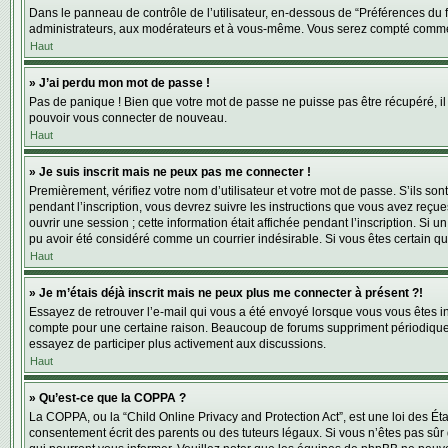
Dans le panneau de contrôle de l’utilisateur, en-dessous de “Préférences du f
administrateurs, aux modérateurs et à vous-même. Vous serez compté comme ét
Haut
» J’ai perdu mon mot de passe !
Pas de panique ! Bien que votre mot de passe ne puisse pas être récupéré, il 
pouvoir vous connecter de nouveau.
Haut
» Je suis inscrit mais ne peux pas me connecter !
Premièrement, vérifiez votre nom d’utilisateur et votre mot de passe. S’ils so
pendant l’inscription, vous devrez suivre les instructions que vous avez reçu
ouvrir une session ; cette information était affichée pendant l’inscription. Si
pu avoir été considéré comme un courrier indésirable. Si vous êtes certain qu
Haut
» Je m’étais déjà inscrit mais ne peux plus me connecter à présent ?!
Essayez de retrouver l’e-mail qui vous a été envoyé lorsque vous vous êtes insc
compte pour une certaine raison. Beaucoup de forums suppriment périodiquement 
essayez de participer plus activement aux discussions.
Haut
» Qu’est-ce que la COPPA ?
La COPPA, ou la “Child Online Privacy and Protection Act”, est une loi des Ét
consentement écrit des parents ou des tuteurs légaux. Si vous n’êtes pas sûr q