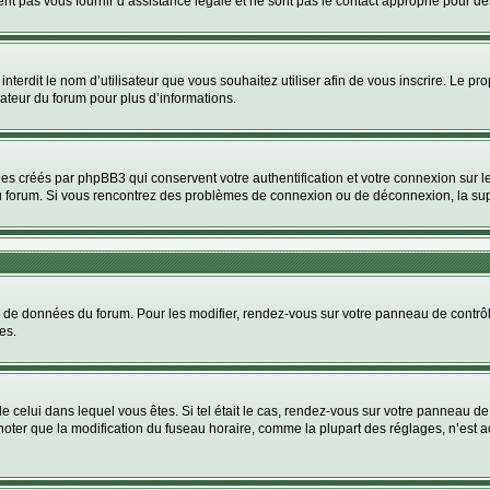
nt pas vous fournir d’assistance légale et ne sont pas le contact approprié pour d
u interdit le nom d’utilisateur que vous souhaitez utiliser afin de vous inscrire. Le pr
rateur du forum pour plus d’informations.
ies créés par phpBB3 qui conservent votre authentification et votre connexion sur le
e du forum. Si vous rencontrez des problèmes de connexion ou de déconnexion, la su
se de données du forum. Pour les modifier, rendez-vous sur votre panneau de contrôle 
es.
de celui dans lequel vous êtes. Si tel était le cas, rendez-vous sur votre panneau de 
er que la modification du fuseau horaire, comme la plupart des réglages, n’est access