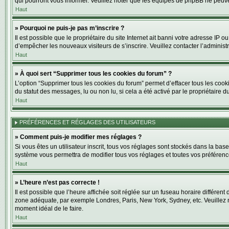
qui pourront vous informer. Veuillez noter que les équipes de phpBB ne peuve
Haut
» Pourquoi ne puis-je pas m’inscrire ?
Il est possible que le propriétaire du site Internet ait banni votre adresse IP o
d’empêcher les nouveaux visiteurs de s’inscrire. Veuillez contacter l’administ
Haut
» À quoi sert “Supprimer tous les cookies du forum” ?
L’option “Supprimer tous les cookies du forum” permet d’effacer tous les cook
du statut des messages, lu ou non lu, si cela a été activé par le propriétair
Haut
PRÉFÉRENCES ET RÉGLAGES DES UTILISATEURS
» Comment puis-je modifier mes réglages ?
Si vous êtes un utilisateur inscrit, tous vos réglages sont stockés dans la ba
système vous permettra de modifier tous vos réglages et toutes vos préférenc
Haut
» L’heure n’est pas correcte !
Il est possible que l’heure affichée soit réglée sur un fuseau horaire différent 
zone adéquate, par exemple Londres, Paris, New York, Sydney, etc. Veuillez not
moment idéal de le faire.
Haut