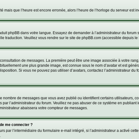
été mais que l’heure est encore erronée, alors l’heure de l’horloge du serveur est inc
 traduit phpBB dans votre langue. Essayez de demander à l’administrateur du forum s’
elle traduction. Veuillez vous rendre sur le site de phpBB.com (accessible depuis le
a consultation de messages. La première peut être une image associée à votre rang,
abituellement une plus grande image, est connue sous le nom d’avatar et est généra
disposition. Si vous ne pouvez pas utiliser d’avatars, contactez l’administrateur du 
 le nombre de messages que vous avez publié ou identifient certains utilisateurs, c
lés par l’administrateur du forum. Veuillez ne pas abuser de ce système en publian
ministrateur abaissera votre compteur de messages.
dé de me connecter ?
urs par l’intermédiaire du formulaire e-mail intégré, si l’administrateur a activé cett
.