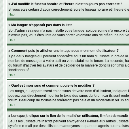
» J’ai modifié le fuseau horaire et l’heure n’est toujours pas correcte !
Si vous êtes certain d’avoir correctement réglé le fuseau horaire et l’heure d’
Haut
» Ma langue n’apparaît pas dans la liste !
Soit l’administrateur n’a pas installé votre langue, soit personne n’a encore
n’existe pas, vous êtes libre de vous porter volontaire afin de créer une nouv
Haut
» Comment puis-je afficher une image sous mon nom d’utilisateur ?
Il y a deux images qui peuvent apparaître sous un nom d’utilisateur lors de l
nombre de messages à votre actif ou votre statut sur le forum. La seconde, h
du forum d’activer les avatars et de décider de la manière dont ils sont mis à 
fonctionnalité.
Haut
» Quel est mon rang et comment puis-je le modifier ?
Les rangs, qui apparaissent en dessous de votre nom d’utilisateur, indiquent
pouvez pas directement modifier le texte des rangs du forum car ils sont rég
forum. Beaucoup de forums ne toléreront pas cela et un modérateur ou un ad
Haut
» Lorsque je clique sur le lien de l’e-mail d’un utilisateur, il m’est deman
Seuls les utilisateurs inscrits peuvent envoyer des e-mails aux autres utilisate
système e-mail par des utilisateurs anonymes ou par des agents automatisés