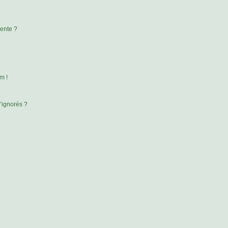
rente ?
m !
’ignorés ?