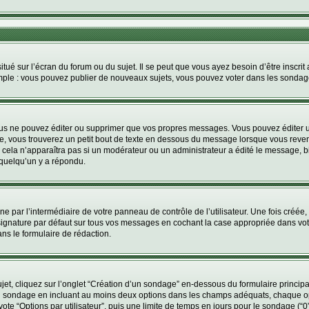
tué sur l’écran du forum ou du sujet. Il se peut que vous ayez besoin d’être inscri
mple : vous pouvez publier de nouveaux sujets, vous pouvez voter dans les sondage
us ne pouvez éditer ou supprimer que vos propres messages. Vous pouvez éditer u
, vous trouverez un petit bout de texte en dessous du message lorsque vous reven
; cela n’apparaîtra pas si un modérateur ou un administrateur a édité le message, bi
quelqu’un y a répondu.
e par l’intermédiaire de votre panneau de contrôle de l’utilisateur. Une fois créé
ignature par défaut sur tous vos messages en cochant la case appropriée dans votre 
ns le formulaire de rédaction.
, cliquez sur l’onglet “Création d’un sondage” en-dessous du formulaire principal 
e du sondage en incluant au moins deux options dans les champs adéquats, chaque o
te “Options par utilisateur”, puis une limite de temps en jours pour le sondage (“0” 