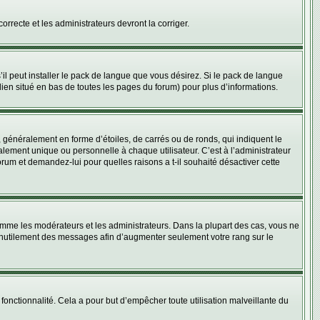
orrecte et les administrateurs devront la corriger.
il peut installer le pack de langue que vous désirez. Si le pack de langue
 lien situé en bas de toutes les pages du forum) pour plus d’informations.
 généralement en forme d’étoiles, de carrés ou de ronds, qui indiquent le
lement unique ou personnelle à chaque utilisateur. C’est à l’administrateur
forum et demandez-lui pour quelles raisons a t-il souhaité désactiver cette
omme les modérateurs et les administrateurs. Dans la plupart des cas, vous ne
t inutilement des messages afin d’augmenter seulement votre rang sur le
e fonctionnalité. Cela a pour but d’empêcher toute utilisation malveillante du